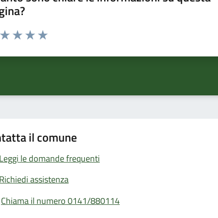
gina?
a da 1 a 5 stelle la pagina
ta 1 stelle su 5
Valuta 2 stelle su 5
Valuta 3 stelle su 5
Valuta 4 stelle su 5
Valuta 5 stelle su 5
tatta il comune
Leggi le domande frequenti
Richiedi assistenza
Chiama il numero 0141/880114