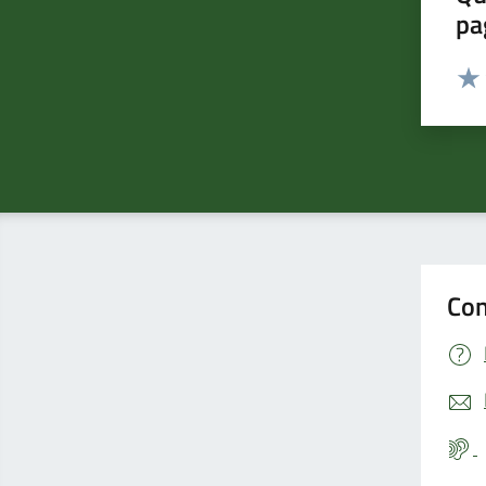
pa
Valut
Valu
Con