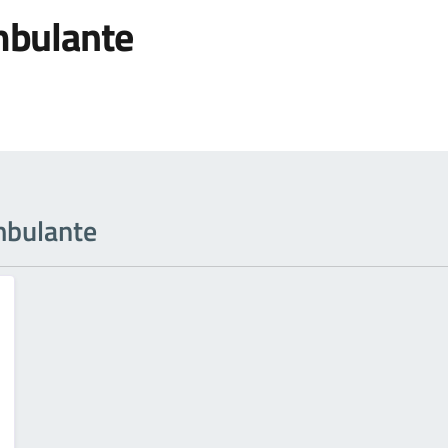
bulante
ambulante