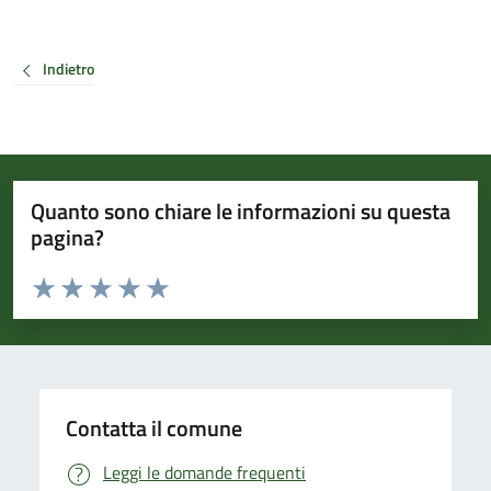
Indietro
Quanto sono chiare le informazioni su questa
pagina?
Valuta da 1 a 5 stelle la pagina
Valuta 1 stelle su 5
Valuta 2 stelle su 5
Valuta 3 stelle su 5
Valuta 4 stelle su 5
Valuta 5 stelle su 5
Contatta il comune
Leggi le domande frequenti