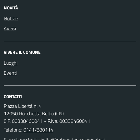
NOVITÀ
Notizie
Avvisi
VIVERE IL COMUNE
Luoghi
Eventi
CONTATTI
Piazza Libertà n. 4
12050 Rocchetta Belbo (CN)
C.F. 00338460041 - P.Iva: 00338460041
Telefono:
0141/880114
E-mail: