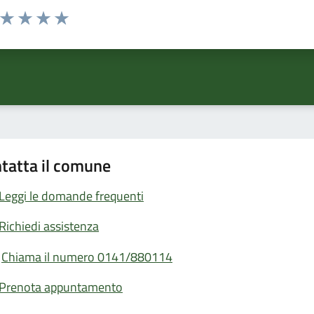
a da 1 a 5 stelle la pagina
ta 1 stelle su 5
Valuta 2 stelle su 5
Valuta 3 stelle su 5
Valuta 4 stelle su 5
Valuta 5 stelle su 5
tatta il comune
Leggi le domande frequenti
Richiedi assistenza
Chiama il numero 0141/880114
Prenota appuntamento