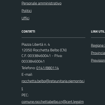
Personale amministrativo
Politici
Uffici
CONTATTI
LINK UTIL
Piazza Libertà n. 4
Regione
12050 Rocchetta Belbo (CN)
Provinci
C.F. 00338460041 - P.Iva:
Previsio
00338460041
Telefono:
0141/880114
E-mail:
PEC: