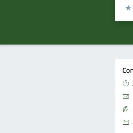
Valut
Valu
Con