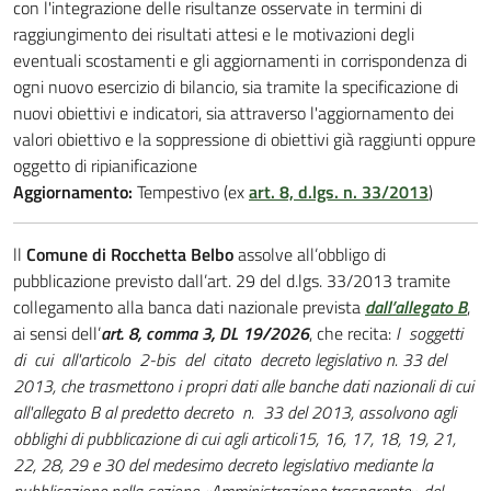
con l'integrazione delle risultanze osservate in termini di
raggiungimento dei risultati attesi e le motivazioni degli
eventuali scostamenti e gli aggiornamenti in corrispondenza di
ogni nuovo esercizio di bilancio, sia tramite la specificazione di
nuovi obiettivi e indicatori, sia attraverso l'aggiornamento dei
valori obiettivo e la soppressione di obiettivi già raggiunti oppure
oggetto di ripianificazione
Aggiornamento:
Tempestivo (ex
art. 8, d.lgs. n. 33/2013
)
ll
Comune di Rocchetta Belbo
assolve all’obbligo di
pubblicazione previsto dall’art. 29 del d.lgs. 33/2013 tramite
collegamento alla banca dati nazionale prevista
dall’allegato B
,
ai sensi dell’
art. 8, comma 3, DL 19/2026
, che recita:
I soggetti
di cui all'articolo 2-bis del citato decreto legislativo n. 33 del
2013, che trasmettono i propri dati alle banche dati nazionali di cui
all'allegato B al predetto decreto n. 33 del 2013, assolvono agli
obblighi di pubblicazione di cui agli articoli15, 16, 17, 18, 19, 21,
22, 28, 29 e 30 del medesimo decreto legislativo mediante la