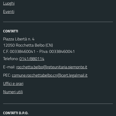
Luoghi
Eventi
CONTATTI
Piazza Libertà n. 4
12050 Rocchetta Belbo (CN)
C.F. 00338460041 - P.Iva: 00338460041
Telefono:
0141/880114
E-mail:
PEC:
Uffici e orari
Numeri utili
CONTATTI D.P.O.